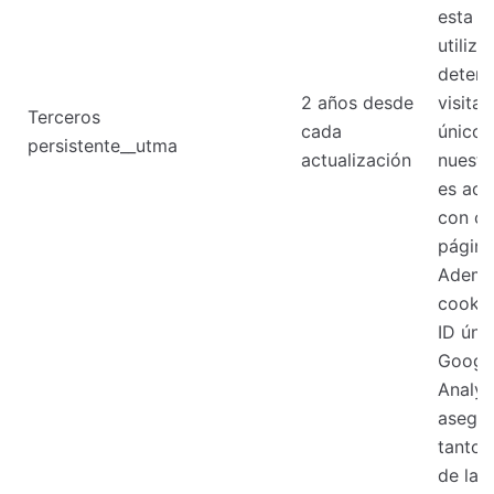
esta c
utiliza
determ
2 años desde
visitan
Terceros
cada
únicos
persistente__utma
actualización
nuestro
es act
con c
página
Ademá
cookie
ID úni
Googl
Analyt
asegu
tanto 
de la 