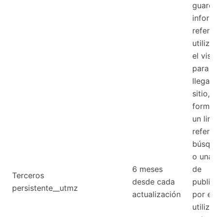
guard
inform
refere
utiliz
el visi
para
llegar
sitio, 
forma 
un lin
refere
búsqu
o una
6 meses
de
Terceros
desde cada
public
persistente__utmz
actualización
por em
utiliza