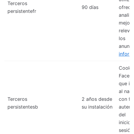
Terceros
90 días
ofrecer
persistentefr
analiz
mejora
releva
los
anunci
inform
Cooki
Faceb
que id
al nav
Terceros
2 años desde
con fi
persistentesb
su instalación
autent
del
inicio 
sesión