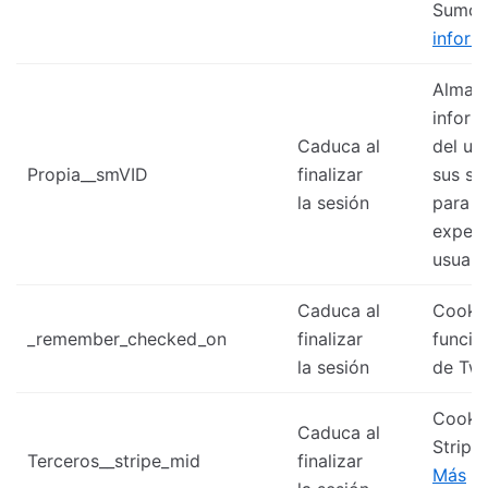
Sumo
inform
Almac
inform
Caduca al
del us
Propia__smVID
finalizar
sus se
la sesión
para m
experi
usuari
Caduca al
Cooki
_remember_checked_on
finalizar
funcio
la sesión
de Twit
Cooki
Caduca al
Stripe 
Terceros__stripe_mid
finalizar
Más