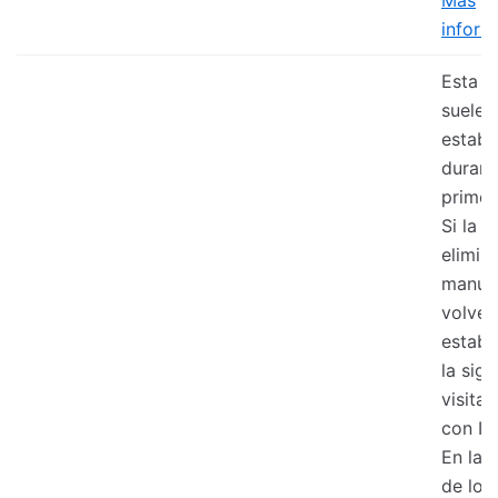
Más
inform
Esta c
suele
establ
durant
primera
Si la 
elimin
manua
volver
establ
la sigu
visita
con ID
En la 
de los