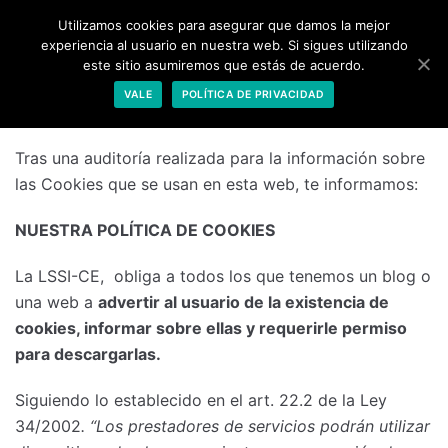
Saltar
Utilizamos cookies para asegurar que damos la mejor
experiencia al usuario en nuestra web. Si sigues utilizando
al
este sitio asumiremos que estás de acuerdo.
contenido
Politica de Cookies
VALE
POLÍTICA DE PRIVACIDAD
Tras una auditoría realizada para la información sobre
las Cookies que se usan en esta web, te informamos:
NUESTRA POLÍTICA DE COOKIES
La LSSI-CE, obliga a todos los que tenemos un blog o
una web a
advertir al usuario de la existencia de
cookies, informar sobre ellas y requerirle permiso
para descargarlas.
Siguiendo lo establecido en el art. 22.2 de la Ley
34/2002
. “Los prestadores de servicios podrán utilizar