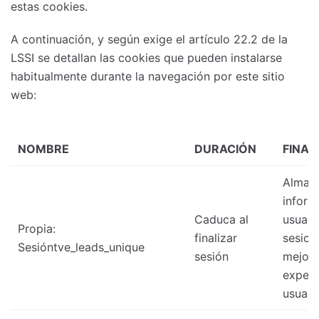
estas cookies.
A continuación, y según exige el artículo 22.2 de la
LSSI se detallan las cookies que pueden instalarse
habitualmente durante la navegación por este sitio
web:
NOMBRE
DURACIÓN
FINAL
Almac
inform
Caduca al
usuari
Propia:
finalizar
sesion
Sesióntve_leads_unique
sesión
mejora
experi
usuari