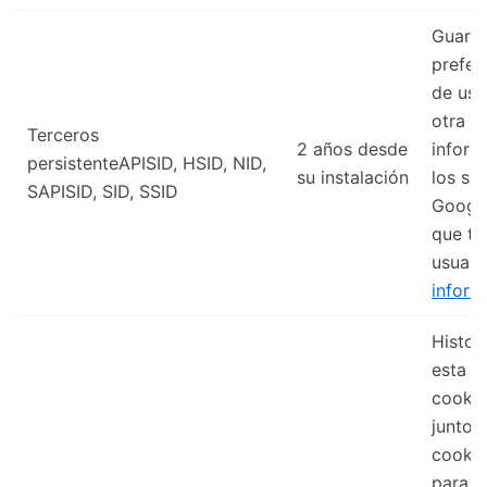
Guard
prefer
de usu
otra
Terceros
2 años desde
inform
persistenteAPISID, HSID, NID,
su instalación
los se
SAPISID, SID, SSID
Googl
que ti
usuari
inform
Histor
esta
cookie
junto 
cookie
para