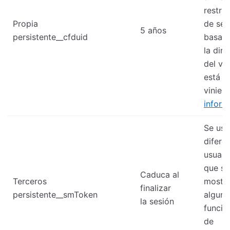
restri
Propia
de seg
5 años
persistente__cfduid
basad
la dire
del vis
está
vinien
inform
Se usa
diferen
usuari
que se
Caduca al
Terceros
mostr
finalizar
persistente__smToken
alguna
la sesión
funcio
de