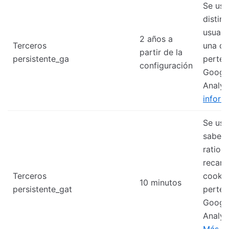
Se usa
disting
usuari
2 años a
Terceros
una co
partir de la
persistente_ga
perten
configuración
Googl
Analyt
inform
Se usa
saber 
ratio 
recarg
Terceros
cookie
10 minutos
persistente_gat
perten
Googl
Analyt