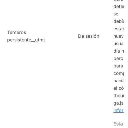
determ
se
debía
establ
Terceros
De sesión
nueva 
persistente__utmt
usuari
día no 
pero s
para m
compat
hacia 
el cód
theurch
ga.js.
inform
Esta c