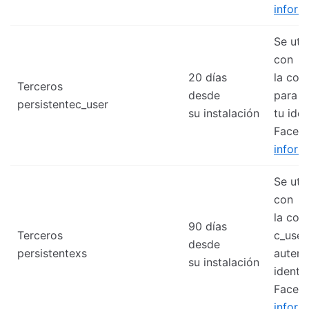
inform
Se util
con
20 días
la coo
Terceros
desde
para a
persistentec_user
su instalación
tu ide
Faceb
inform
Se util
con
la coo
90 días
Terceros
c_user
desde
persistentexs
autent
su instalación
identi
Faceb
inform