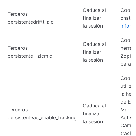
Caduca al
Cooki
Terceros
finalizar
chat.
persistentedriftt_aid
la sesión
inform
Cookie
Caduca al
Terceros
herram
finalizar
persistente__zlcmid
Zopin 
la sesión
para c
Cooki
utiliz
la her
de Ema
Caduca al
Terceros
Market
finalizar
persistenteac_enable_tracking
Active
la sesión
Campa
tracke