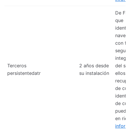
De Fa
que
identif
naveg
con fi
seguri
integr
Terceros
2 años desde
del sit
persistentedatr
su instalación
ellos, l
recupe
de cue
identif
de cue
puedan
en rie
inform