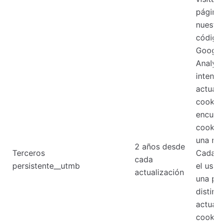
página
nuestro
códig
Googl
Analyt
intent
actual
cookie
encuen
cookie
una nu
2 años desde
Terceros
Cada 
cada
persistente__utmb
el usua
actualización
una pá
distint
actual
cookie